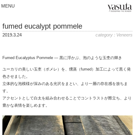
MENU
fumed eucalypt pommele
2019.3.24
category : Veneers
Fumed Eucalyptus Pommele — 黒に浮かぶ、泡のような玉杢の輝き
ユーカリの美しい玉杢（ポメレ）を、燻蒸（fumed）加工によって黒く発
色させました。
立体的な泡模様が深みのある光沢をまとい、より一層の存在感を放ちま
す。
アクセントとして白太を組み合わせることで
コントラストが際立ち、より
豊かな表情を楽しめます。